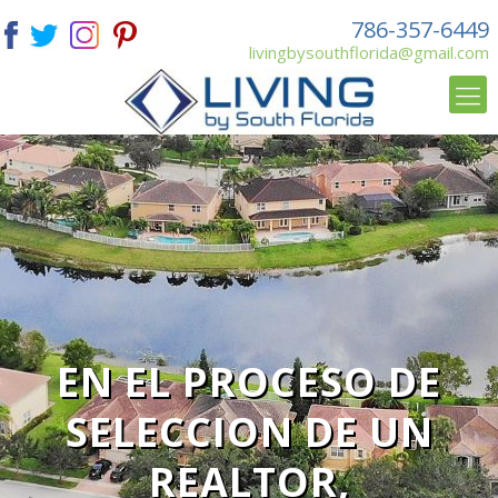
786-357-6449
livingbysouthflorida@gmail.com
EN EL PROCESO DE
SELECCION DE UN
REALTOR,